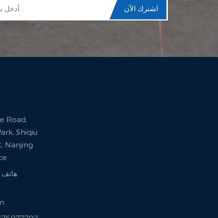
ark, Shiqiu
ct, Nanjing
nce
هاتف : +86 -77792
om