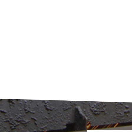
المولد:افحص المسكن بحثًا عن الرطوبة/الحطامتنظيف المكونات الداخ
≥30%:سجل جميع البيانات التشغيليةبعد الاختبار: استبدل زيت المحرك وفلتر الزيت