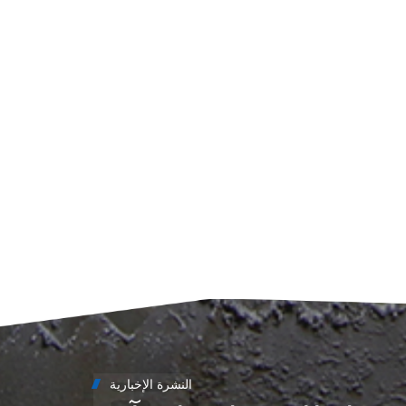
الأوتوماتيكية فقط).2. افحص مستوى خزان الديزل؛ أعد تعبئته إذا لزم الأمر (اتركه لمدة 24 ساعة ليستقر).3. مراجعة شاشة
الأعطال؛ الإبلاغ عن الإصلاحات المطلوبة.4. تزييت المكونات غير ذاتية الدوران.5. تسجيل بيانات التشغيل؛ تنظيف غرفة المحرك/
المعدات.6. قم بإعداد قائمة التحقق قبل بدء العملية التالية.ثالثًا: الصيانة السنوية (يلزم فني مؤهل)1. أكمل جميع مهام الصيانة
الأسبوعية بالإضافة إلى ما يلي:2. استبدل فلتر الوقود؛ قم بتفريغ/غسل خزان الوقود جيداً.3. نظف مجموعة تهوية علبة المرافق.4.
قياس وضبط خلوص الصمامات وفقًا للمواصفات.5. اختبر جميع أجهزة استشعار حماية المحرك وأنظمة الإيقاف.6. بالنسبة لمكون
ليةاختبار عزل الملفات باستخدام جهاز ميجر (تسجيل
القراءات)قم بتشحيم المحامل وفقًا لإرشادات الشركة المصنعة الأصلية.7. إجراء اختبار بنك الأحمال لمدة ساعتين عند سعة
النشرة الإخبارية