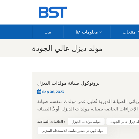
منتجات
معلومات عنا
بيت
مولد ديزل عالي الجودة
بروتوكول صيانة مولدات الديزل
Sep 06, 2023
ربائي. الصيانة الدورية تُطيل عمر مولدك. تنقسم صيانة
جراءات الخاصة بصيانة مولدات الديزل. أولاً: الصيانة
والحد الأقصى على مقياس الزيت. أضف زيتًا من نفس النوع
د ديزل عالي الجودة
صيانة مولدات الديزل
العلامات الساخنة :
رواسب من الخزان وافحصه بحثًا عن أي تسريبات. ملاحظة: يحتاج
الوقود الجديد إلى ٢٤ ساعة ليستقر.3. تأكد من مستوى سائل التبريد (حوالي 5 سم أسفل فتحة غطاء الرادياتير). أضف الماء
مولد كهربائي صغير صامت للاستخدام المنزلي
المقطر إذا كان المستوى منخفضًا.4. اختبار تشغيل سخان سائل التبريد (في فصل الشتاء فقط).5. افحص مؤشر فلتر الهواء؛