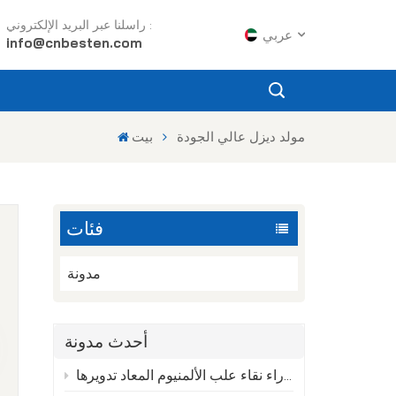
راسلنا عبر البريد الإلكتروني :
عربي
info@cnbesten.com
English
مولد ديزل عالي الجودة
بيت
Français
Русский
فئات
Español
Português
مدونة
م
عربي
أحدث مدونة
日语
العلم الخفي وراء نقاء علب الألمنيوم المعاد تدويرها