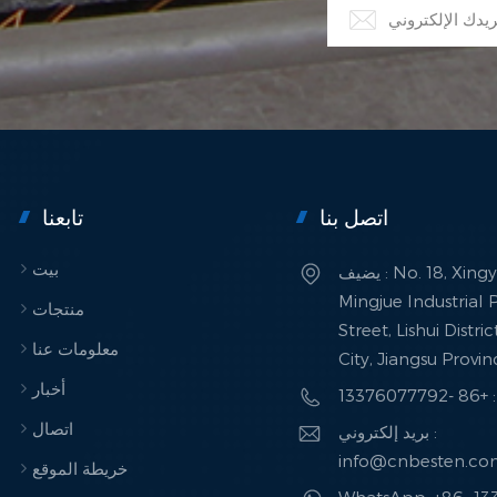
اتصل بنا
تابعنا
بيت
يضيف : No. 18, Xingye Road,
Mingjue Industrial P
منتجات
Street, Lishui Distri
معلومات عنا
City, Jiangsu Provi
أخبار
133760
اتصال
بريد إلكتروني :
info@cnbesten.c
خريطة الموقع