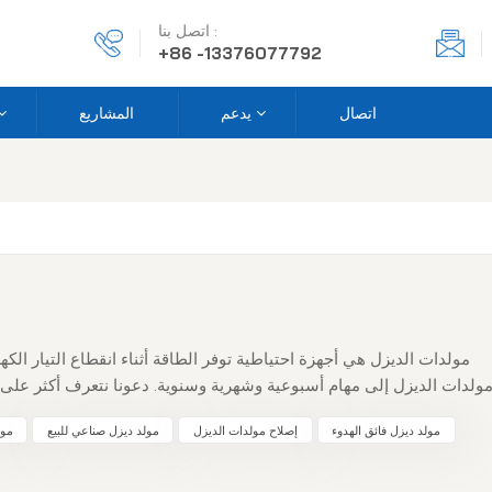
اتصل بنا :
+86 -13376077792
اتصال
يدعم
المشاريع
مولدات الديزل هي أجهزة احتياطية توفر الطاقة أثناء انقطاع التيار الكه
ولدات الديزل إلى مهام أسبوعية وشهرية وسنوية. دعونا نتعرف أكثر على الإ
الأسبوعية 1. تحقق من مستوى زيت المحرك بين علامتي الحد الأدنى 
مولد ديزل فائق الهدوء
إصلاح مولدات الديزل
مولد ديزل صناعي للبيع
مول
إذا لزم الأمر.٢. مراقبة مستوى وقود الديزل: قم بتفريغ الماء/ال