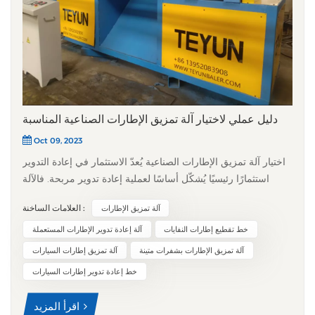
دليل عملي لاختيار آلة تمزيق الإطارات الصناعية المناسبة
Oct 09, 2023
اختيار آلة تمزيق الإطارات الصناعية يُعدّ الاستثمار في إعادة التدوير
استثمارًا رئيسيًا يُشكّل أساسًا لعملية إعادة تدوير مربحة. فالآلة
المناسبة تضمن النجاح على المدى الطويل، بينما قد يؤدي اختيار الآلة
العلامات الساخنة :
آلة تمزيق الإطارات
الخاطئة إلى توقفات متكررة وتكاليف صيانة باهظة. يُبسّط هذا الدليل
عملية اتخاذ القرار من خلال تقسيمها إلى سبعة عوامل رئيسية يجب
خط تقطيع إطارات النفايات
آلة إعادة تدوير الإطارات المستعملة
مراعاتها. ​1. سعة المعالجة (الإنتاجية)​ ابدأ بتقييم احتياجاتك الفعلية.
آلة تمزيق الإطارات بشفرات متينة
آلة تمزيق إطارات السيارات
كم طنًا من الإطارات تحتاج إلى معالجتها في الساعة؟ كن واقعيًا
خط إعادة تدوير إطارات السيارات
بشأن حجم إنتاجك الحالي، وخذ في الحسبان إمكانية النمو
المستقبلي. قد تبدأ العمليات الصغيرة بآلة تعالج طنين في الساعة،
اقرأ المزيد
بينما قد تتطلب المنشآت الأكبر معدات قادرة على معالجة 15-20