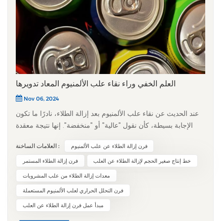
العلم الخفي وراء نقاء علب الألمنيوم المعاد تدويرها
Nov 06, 2024
عند الحديث عن نقاء علب الألمنيوم بعد إزالة الطلاء، نادرًا ما تكون
الإجابة بسيطة، كأن نقول "عالية" أو "منخفضة". إنها نتيجة معقدة
تتحدد بثلاثة عوامل رئيسية: المادة الأصلية، وعملية إزالة الطلاء،
العلامات الساخنة :
فرن إزالة الطلاء عن علب الألمنيوم
والمعالجة اللاحقة. وباعتبارها من أكثر مواد التغليف إعادة تدويرًا
على مستوى العالم، فإن نقاء علبة الألمنيوم بعد إزالة الطلاء يؤثر
خط إنتاج صغير الحجم لإزالة الطلاء عن العلب
فرن إزالة الطلاء المستمر
بشكل مباشر على قيمتها في إعادة التدوير، مما يكشف عن صلة
معدات إزالة الطلاء من علب المشروبات
وثيقة بين علم المواد والاقتصاد الدائري. 1. الأساس: تحدد المادة
فرن التحلل الحراري لعلب الألمنيوم المستعملة
الأساسية نقطة البدايةتبدأ رحلة الوصول إلى أعلى مستويات النقاء
مبدأ عمل فرن إزالة الطلاء عن العلب
من العلبة نفسها. أكثر من 95% من علب المشروبات المتوفرة في
السوق مصنوعة من سبيكة الألومنيوم 3004. تحتوي هذه السبيكة