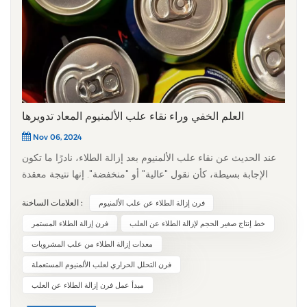
العلم الخفي وراء نقاء علب الألمنيوم المعاد تدويرها
Nov 06, 2024
عند الحديث عن نقاء علب الألمنيوم بعد إزالة الطلاء، نادرًا ما تكون
الإجابة بسيطة، كأن نقول "عالية" أو "منخفضة". إنها نتيجة معقدة
تتحدد بثلاثة عوامل رئيسية: المادة الأصلية، وعملية إزالة الطلاء،
العلامات الساخنة :
فرن إزالة الطلاء عن علب الألمنيوم
والمعالجة اللاحقة. وباعتبارها من أكثر مواد التغليف إعادة تدويرًا
على مستوى العالم، فإن نقاء علبة الألمنيوم بعد إزالة الطلاء يؤثر
خط إنتاج صغير الحجم لإزالة الطلاء عن العلب
فرن إزالة الطلاء المستمر
بشكل مباشر على قيمتها في إعادة التدوير، مما يكشف عن صلة
معدات إزالة الطلاء من علب المشروبات
وثيقة بين علم المواد والاقتصاد الدائري. 1. الأساس: تحدد المادة
فرن التحلل الحراري لعلب الألمنيوم المستعملة
الأساسية نقطة البدايةتبدأ رحلة الوصول إلى أعلى مستويات النقاء
مبدأ عمل فرن إزالة الطلاء عن العلب
من العلبة نفسها. أكثر من 95% من علب المشروبات المتوفرة في
السوق مصنوعة من سبيكة الألومنيوم 3004. تحتوي هذه السبيكة