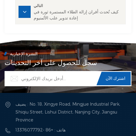
التالي
كيف تُحدث أفران إزالة الطلاء المستمرة ثورة في
إعادة تدوير علب الألمنيوم
النشرة الإخبارية
سجل للحصول على آخر التحديثات
يضيف : No. 18, Xingye Road, Mingjue Industrial Park,
Shiqiu Street, Lishui District, Nanjing City, Jiangsu
Province
هاتف : +86 -13376077792