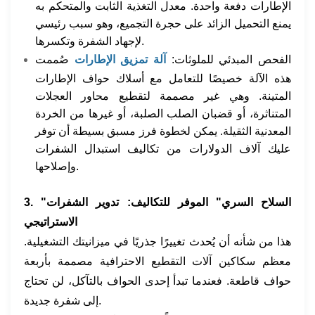
الإطارات دفعة واحدة. معدل التغذية الثابت والمتحكم به
يمنع التحميل الزائد على حجرة التجميع، وهو سبب رئيسي
لإجهاد الشفرة وتكسرها.
الفحص المبدئي للملوثات:
آلة تمزيق الإطارات
صُممت
هذه الآلة خصيصًا للتعامل مع أسلاك حواف الإطارات
المتينة. وهي غير مصممة لتقطيع محاور العجلات
المتناثرة، أو قضبان الصلب الصلبة، أو غيرها من الخردة
المعدنية الثقيلة. يمكن لخطوة فرز مسبق بسيطة أن توفر
عليك آلاف الدولارات من تكاليف استبدال الشفرات
وإصلاحها.
3. "السلاح السري" الموفر للتكاليف: تدوير الشفرات
الاستراتيجي
هذا من شأنه أن يُحدث تغييرًا جذريًا في ميزانيتك التشغيلية.
معظم سكاكين آلات التقطيع الاحترافية مصممة بأربعة
حواف قاطعة. فعندما تبدأ إحدى الحواف بالتآكل، لن تحتاج
إلى شفرة جديدة.