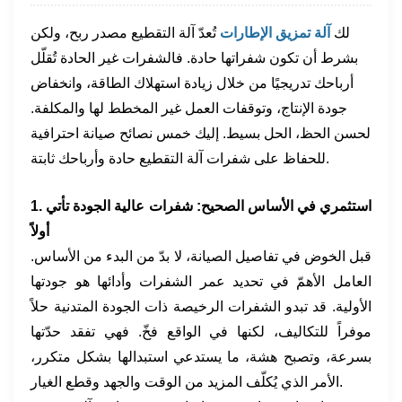
لك
آلة تمزيق الإطارات
تُعدّ آلة التقطيع مصدر ربح، ولكن
بشرط أن تكون شفراتها حادة. فالشفرات غير الحادة تُقلّل
أرباحك تدريجيًا من خلال زيادة استهلاك الطاقة، وانخفاض
جودة الإنتاج، وتوقفات العمل غير المخطط لها والمكلفة.
لحسن الحظ، الحل بسيط. إليك خمس نصائح صيانة احترافية
للحفاظ على شفرات آلة التقطيع حادة وأرباحك ثابتة.
1. استثمري في الأساس الصحيح: شفرات عالية الجودة تأتي
أولاً
قبل الخوض في تفاصيل الصيانة، لا بدّ من البدء من الأساس.
العامل الأهمّ في تحديد عمر الشفرات وأدائها هو جودتها
الأولية. قد تبدو الشفرات الرخيصة ذات الجودة المتدنية حلاً
موفراً للتكاليف، لكنها في الواقع فخّ. فهي تفقد حدّتها
بسرعة، وتصبح هشة، ما يستدعي استبدالها بشكل متكرر،
الأمر الذي يُكلّف المزيد من الوقت والجهد وقطع الغيار.