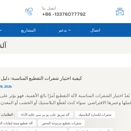
اتصل بنا :
+86 -13376077792
اتصال
يدعم
المشاريع
آلة
كيفية اختيار شفرات التقطيع المناسبة: دليل
29, 2024
يُعدّ اختيار الشفرات المناسبة لآلة التقطيع أمرًا بالغ الأهمية، فهو يؤثر على
ملها وعمرها الافتراضي. سواء كنتَ تُقطّع البلاستيك أو الخشب أو المعدن،
اختيار الشفرة الأنسب. إليك دليل بسيط يُساعد
شفرات لكسارة البلاستيك
آلة تمزيق علب يو بي سي عالية الأداء
العلامات الساخنة :
ول ما يجب مراعاته هو مادة الشفرة. فالمواد المختلفة تُناسب أنواعًا مخت
شفرات تقطيع مزدوجة المحور
آلة تقطيع متينة لنفايات 
SKD-11. تتميز هذه المواد