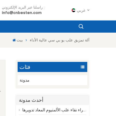
راسلنا عبر البريد الإلكتروني :
عربي
info@cnbesten.com
English
آلة تمزيق علب يو بي سي عالية الأداء
بيت
Français
Русский
فئات
Español
Português
مدونة
ع
عربي
أحدث مدونة
أ
日语
العلم الخفي وراء نقاء علب الألمنيوم المعاد تدويرها