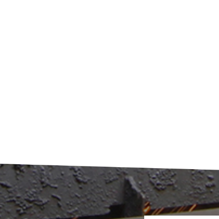
صلابة الشفرة المُكربنة إلى ما بين 56 و61 على مقياس
يُطيل عمرها من 1.8 إلى 3.0 أضعاف مقارنةً بالشفرة المُصلّبة بالطريقة ا
5. صيانة الشفرات من المهم جدًا العناية الجيدة بشفرات الحلاقة. إل
النصائح: افحص الشفرات بانتظام: انظر إلى حواف الشفرات. إذا كانت باه
تالفة أو مكسورة، فاستبدلها في أسرع وقت ممكن. اضبط الفجوة بين الش
بحسب نوع المواد التي تقوم بتقطيعها، قد تحتاج إلى تعديل المساف
الشفرات. يساعد ذلك في الحفاظ على كفاءة عملية التقطيع وحماية ال
نظف الشفرات: بعد الاستخدام، نظف الشفرات لإزالة أي بقايا. هذا يحاف
الشفرات في حالة جيدة. الخلاصة اختيار شفرات التقطيع المناسبة ليس ب
الصعب إذا عرفت ما تبحث عنه. فكّر في مادة الشفرات وشكلها وس
ومعالجتها الحرارية. ولا تنسَ صيانة الشفرات بشكل صحيح. فبذلك، ستحص
أفضل أداء من آلة التقطيع وتطيل عمر الشفرات. إذا كنت بحاجة إلى مساع
اختيار الشفرات، فاستشر دائمًا خبيرًا. سيساعدك في إيجاد أفضل الشفرات
تناسب احتياجاتك. استمتع بالتقطيع!