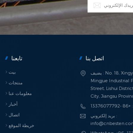
اتصل بنا
تابعنا
بيت
يضيف : No. 18, Xingye Road,
Mingjue Industrial P
منتجات
Street, Lishui Distri
معلومات عنا
City, Jiangsu Provi
أخبار
133760
اتصال
بريد إلكتروني :
info@cnbesten.c
خريطة الموقع