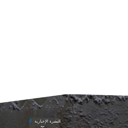
 روكويل C (HRC). وهذا
لتقليدية.
يك بعض
تة أو
فرات:
ة بين
جهاز.
ظ على
الأمر
ُمكها
ل على
دة في
 التي
النشرة الإخبارية