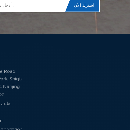
ark, Shiqiu
ct, Nanjing
nce
هاتف : +86 -77792
om