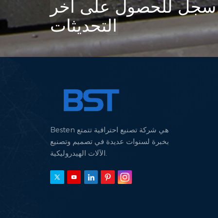
سجل للحصول على آخر
لشفرات
التحديثات
لتلف".
 يمكن
 حياة
متخصص
فرات.
وتُعدّ
 ​5. لا تهمل الأساسيات:
ولاذية
 يضعف
ء فحص
Besten هي شركة تصنيع احترافية تتمتع
لعميق
بخبرة لسنوات عديدة في تصميم وتصنيع
 وسلك
الآلات الهيدروليكية.
ذكورة
الجودة
، تضمن
توقعة،