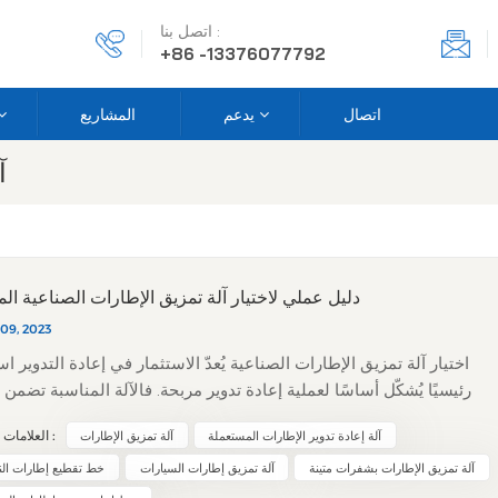
اتصل بنا :
+86 -13376077792
اتصال
يدعم
المشاريع
آ
دليل عملي لاختيار آلة تمزيق الإطارات الصناعية الم
 09, 2023
اختيار آلة تمزيق الإطارات الصناعية يُعدّ الاستثمار في إعادة التدوير است
رئيسيًا يُشكّل أساسًا لعملية إعادة تدوير مربحة. فالآلة المناسبة تضمن 
على المدى الطويل، بينما قد يؤدي اختيار الآلة الخاطئة إلى توقفات 
آلة إعادة تدوير الإطارات المستعملة
آلة تمزيق الإطارات
العلامات الساخنة :
تكاليف صيانة باهظة. يُبسّط هذا الدليل عملية اتخاذ القرار من خلال تقسيم
سبعة عوامل رئيسية يجب مراعاتها. ​1. سعة المعالجة (الإنتاجية)
آلة تمزيق الإطارات بشفرات متينة
آلة تمزيق إطارات السيارات
خط تقطيع إطارات الن
احتياجاتك الفعلية. كم طنًا من الإطارات تحتاج إلى معالجتها في السا