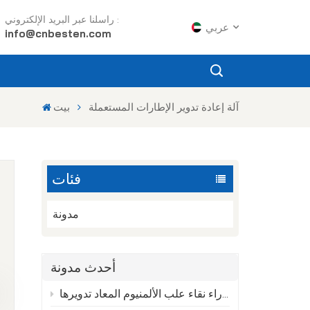
راسلنا عبر البريد الإلكتروني :
عربي
info@cnbesten.com
English
آلة إعادة تدوير الإطارات المستعملة
بيت
Français
Русский
فئات
Español
Português
مدونة
عربي
أحدث مدونة
و
日语
العلم الخفي وراء نقاء علب الألمنيوم المعاد تدويرها