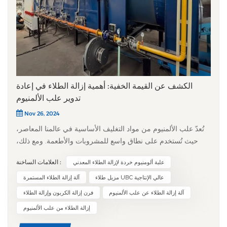
الكشف عن القيمة الخفية: أهمية إزالة الطلاء في إعادة
تدوير علب الألمنيوم
Nov 26, 2024
تُعدّ علب الألمنيوم من مواد التغليف الأساسية في عالمنا المعاصر،
حيث تُستخدم على نطاق واسع للمشروبات والأطعمة. ومع ذلك،
فمع ازدياد الاستهلاك، تتزايد صعوبة إعادة التدوير. ومن الخطوات
العلامات الساخنة :
علبة ألومنيوم خردة لإزالة الطلاء المعدني
الحاسمة، والتي غالباً ما يتم إغفالها، في عملية إعادة التدوير، إزالة
الطلاء، وهي عملية تُحسّن بشكل كبير من قيمة الألمنيوم المُعاد
مزيل طلاء UBC عالي الإنتاجية
آلة إزالة الطلاء المستمرة
تدويره. لماذا يجب إزالة الطلاء من علب الألمنيوم؟​تُصنع معظم
آلة إزالة الطلاء عن علب الألمنيوم
فرن إزالة الكربون وإزالة الطلاء
العلب من الألومنيوم عالي الجودة، ولكنها تُغطى بطبقة طلاء واقية
إزالة الطلاء من علب الألمنيوم
تمنع التآكل وتُضفي عليها مظهرًا جذابًا. يُصبح هذا الطلاء مشكلة أثناء
إعادة التدوير، فإذا لم يُزال، يُمكن أن يُطلق مواد ضارة أثناء الصهر،