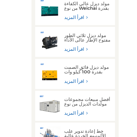
مولد ديزل عالي الكفاءة
من نوع Weichai بقدرة
150 كيلو فولت أمبير
و200 كيلو فولت أمبير
اقرأ المزيد
للاستخدام الصناعي
مولد ديزل ثلاثي الطور
مفتوح الإطار عالي الأداء
مع محرك يوشاي
اقرأ المزيد
مولد ديزل فائق الصمت
بقدرة 100 كيلو وات
و200 كيلو وات من
Cummins Yuchai
اقرأ المزيد
للاستخدام التجاري
أفضل مبيعات مجموعات
مولدات الديزل من نوع
الحاوية 300 كيلو وات
350 كيلو فولت أمبير
اقرأ المزيد
بتصميم مقاوم للماء
خط إعادة تدوير علب
الألمنيوم الخردة عالية