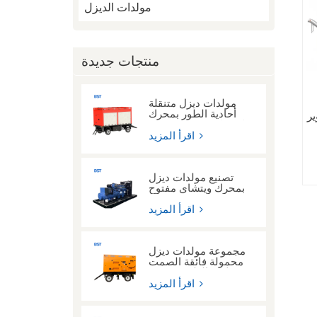
مولدات الديزل
منتجات جديدة
مولدات ديزل متنقلة
أحادية الطور بمحرك
ير
Cummins Weichai
بقدرة 50 كيلوواط و80
اقرأ المزيد
ء
كيلوواط وات تيار متردد
ة
تصنيع مولدات ديزل
بمحرك ويتشاي مفتوح
الإطار بقوة 300 كيلو
وات لعمليات اللحام
اقرأ المزيد
مجموعة مولدات ديزل
محمولة فائقة الصمت
ثلاثية الطور من نوع
مقطورة متنقلة بقدرة
اقرأ المزيد
200 كيلو وات و300
كيلو وات