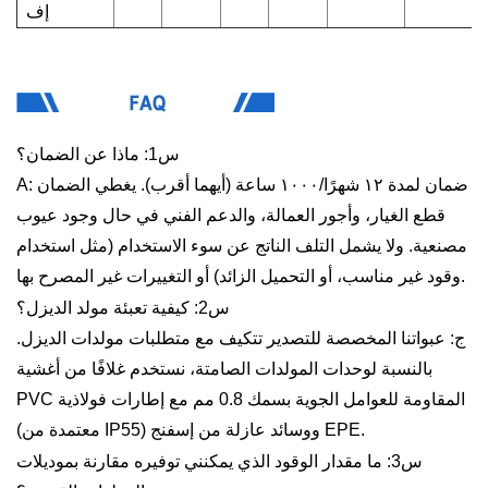
إف
س1: ماذا عن الضمان؟
ضمان لمدة ١٢ شهرًا/١٠٠٠ ساعة (أيهما أقرب). يغطي الضمان
A:
قطع الغيار، وأجور العمالة، والدعم الفني في حال وجود عيوب
مصنعية. ولا يشمل التلف الناتج عن سوء الاستخدام (مثل استخدام
وقود غير مناسب، أو التحميل الزائد) أو التغييرات غير المصرح بها.
س2: كيفية تعبئة مولد الديزل؟
ج: عبواتنا المخصصة للتصدير تتكيف مع متطلبات مولدات الديزل.
بالنسبة لوحدات المولدات الصامتة، نستخدم غلافًا من أغشية
PVC المقاومة للعوامل الجوية بسمك 0.8 مم مع إطارات فولاذية
(معتمدة من IP55) ووسائد عازلة من إسفنج EPE.
س3: ما مقدار الوقود الذي يمكنني توفيره مقارنة بموديلات