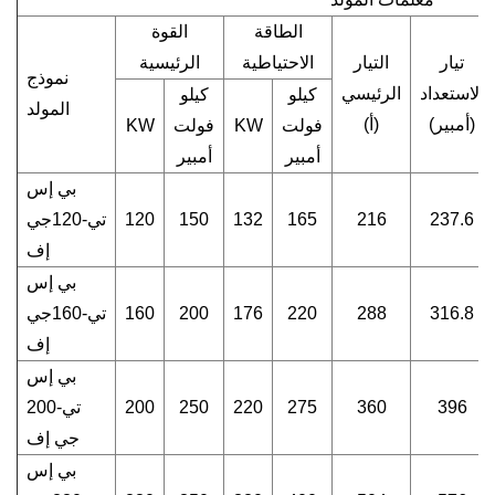
الطاقة
القوة
تيار
التيار
الاحتياطية
الرئيسية
نموذج
الاستعداد
الرئيسي
كيلو
كيلو
المولد
(أمبير)
(أ)
فولت
KW
فولت
KW
أمبير
أمبير
بي إس
237.6
216
165
132
150
120
تي-120جي
إف
بي إس
316.8
288
220
176
200
160
تي-160جي
إف
بي إس
396
360
275
220
250
200
تي-200
جي إف
بي إس