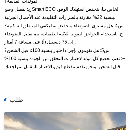
المولدات القديمة؟
ج: بفضل وضع Smart ECO الخاص بنا، ينخفض استهلاك الوقود
بنسبة 22% مقارنة بالطرازات التقليدية عند الأحمال الجزئية.
س4: هل مستوى الضوضاء منخفض بما يكفي للمناطق السكنية؟
ج: باستخدام الحواجز الصوتية ثلاثية الطبقات، يتم تقليل الضوضاء
إلى 75 ديسيبل (أ) على مسافة 7 أمتار.
س5: هل تقومون بإجراء اختبار بنسبة 100٪ قبل الشحن؟
ج: نعم، تخضع كل مولد لاختبارات التحقق من الجودة بنسبة 100%
قبل الشحن، ونحن نقدم مقطع فيديو الاختبار المقابل لمراجعتك.
طلب