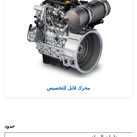
محرك قابل للتخصيص
حدود
معلمات المولد