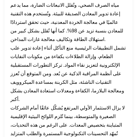
مياه الصرف الصحي، وتُقلل الانبعاثات الضارة، مما يدعم
إعادة تدوير المعادن الصديقة للبيئة. وتُستخدم هذه التقنية
عالميًا في معالجة الخردة المعدنية، حيث تحقق استردادًا
للمعادن بنسبة تزيد عن 98%. كما أنها تُقلل بشكل كبير من
استهلاك الطاقة وتكاليف معالجة غازات المداخن.
تشمل التطبيقات الرئيسية منع التآكل أثناء إعادة تدوير علب
الطعام، وإزالة الطلاءات بكفاءة من مكونات النفايات
الإلكترونية لتعزيز نقاء المواد. تركز التطورات المستقبلية
على أنظمة المراقبة الذكية عن بُعد. ومن المتوقع أن تُعزز
التقنيات الناشئة، مثل الكربنة بمساعدة الميكروويف
ومعالجة البلازما، الكفاءة ومعدلات استعادة المعادن بشكل
أكبر.
لا يزال الاستثمار الأولي المرتفع يُشكّل عائقًا أمام الشركات
الصغيرة والمتوسطة، بينما تُلزم اللوائح البيئية الإقليمية
المتباينة بتخصيص المعدات. على الرغم من هذه التحديات،
تُمهّد التحسينات التكنولوجية المستمرة والطلب المتزايد