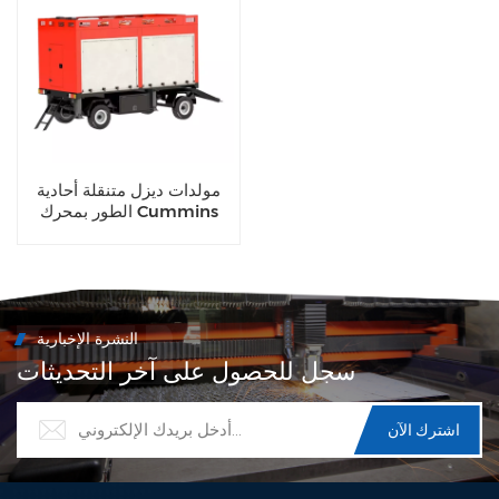
مولدات ديزل متنقلة أحادية
الطور بمحرك Cummins
Weichai بقدرة 50 كيلوواط
و80 كيلوواط وات تيار متردد
النشرة الإخبارية
سجل للحصول على آخر التحديثات