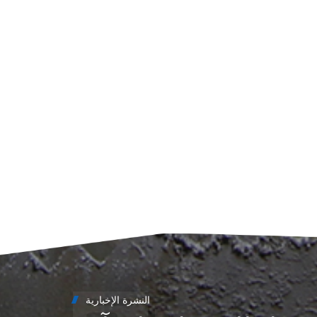
سليم.
ي إلى
، وفي
ف غير
ن زيوت
د. إذا
لزوجة
 مولد
النشرة الإخبارية