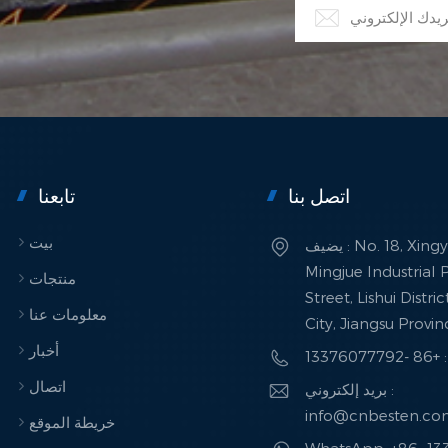
اتصل بنا
تابعنا
بيت
يضيف : No. 18, Xingye Road,
Mingjue Industrial P
منتجات
Street, Lishui Distri
معلومات عنا
City, Jiangsu Provi
أخبار
133760
اتصال
بريد إلكتروني :
info@cnbesten.c
خريطة الموقع