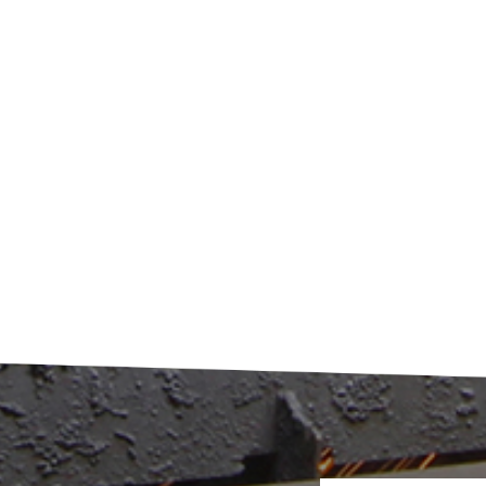
مكن أن يسد هذا الرواسب المرشحات وممرات الزيت، مما يمنع التزييت ال
زيادة التآكل: قد تفقد الزيوت المختلطة خصائصها المضادة للتآكل، مما يؤد
تلف طبقات الزيت الواقية. وهذا يزيد من التآكل بين المكابس والأسطوانات
الحالات الشديدة، قد يتسبب في تلف حلقات المكابس. ​​ لتجنب التل
الضروري، لا تخلط أبدًا أنواعًا أو علامات تجارية أو درجات مختلفة م
المحركات. استخدم دائمًا الزيت الموصى به من قِبل الشركة المصنعة للمول
اضطررتَ لإضافة الزيت في حالة طارئة، فحاول استخدام نفس النوع وال
ن الزيت الموجود في المحرك. سيساعد اتخاذ هذه الاحتياطات على تشغيل
الديزل بسلاسة وإطالة عمره.