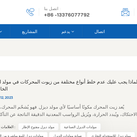
اتصل بنا :
+86 -13376077792
اتصال
يدعم
المشاريع
ماذا يجب عليك عدم خلط أنواع مختلفة من زيوت المحركات في مولد ا
الخا
12, 2023
يُعد زيت المحرك مكونًا أساسيًا لأي مولد ديزل. فهو يُشحّم المحرك، 
لاحتكاك، ويُبدد الحرارة، ويُزيل الرواسب المعدنية الدقيقة الناتجة عن التآك
يُساعد في منع التسرب، وتخفيف الاهتزازات، ومنع الصدأ. مع ذلك، يمي
مولدات الديزل الصناعية
مولد ديزل مفتوح الإطار
العلامات الساخنة :
المستخدمين إلى التهاون في اختيار الزيت المناسب، فيخلطون الزيت ا
بالقديم، أو يجمعون بين أنواع أو درجات لزوجة مختلفة. وهذا قد يكو
مولد ديزل للاستخدام التجاري
صيانة مولدات الديزل
مولدات ديزل للبيع مباشرة من ا