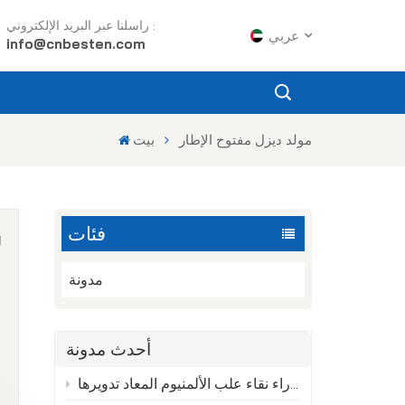
راسلنا عبر البريد الإلكتروني :
عربي
info@cnbesten.com
English
مولد ديزل مفتوح الإطار
بيت
Français
Русский
فئات
Español
ل
Português
مدونة
عربي
ا
أحدث مدونة
日语
العلم الخفي وراء نقاء علب الألمنيوم المعاد تدويرها