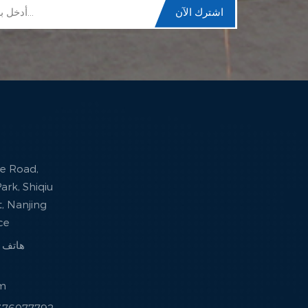
ark, Shiqiu
ct, Nanjing
nce
هاتف : +86 -77792
om